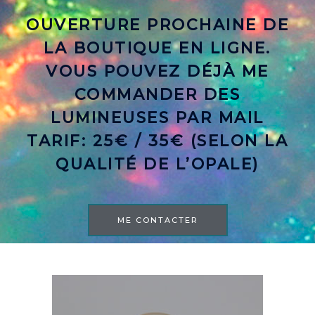
OUVERTURE PROCHAINE DE
LA BOUTIQUE EN LIGNE.
VOUS POUVEZ DÉJÀ ME
COMMANDER DES
LUMINEUSES PAR MAIL
TARIF: 25€ / 35€ (SELON LA
QUALITÉ DE L’OPALE)
ME CONTACTER